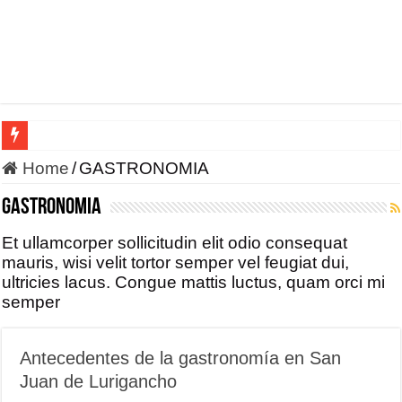
HONOR incursiona en la robótica con un enfoque en IA 
Home
/
GASTRONOMIA
GASTRONOMIA
Et ullamcorper sollicitudin elit odio consequat
mauris, wisi velit tortor semper vel feugiat dui,
ultricies lacus. Congue mattis luctus, quam orci mi
semper
Antecedentes de la gastronomía en San
Juan de Lurigancho