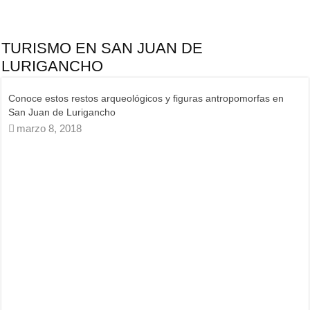
TURISMO EN SAN JUAN DE
LURIGANCHO
Visita el puente colgante de Lomas El Mirador San Juan de
Lurigancho / VIDEO
mayo 10, 2023
Conoce el cerro Cantería, el colchón de nubes de San Juan de
Lurigancho /VIDEO
junio 29, 2021
Lomas El Mirador: deporte extremo en San Juan de Lurigancho
(VIDEO)
octubre 13, 2019