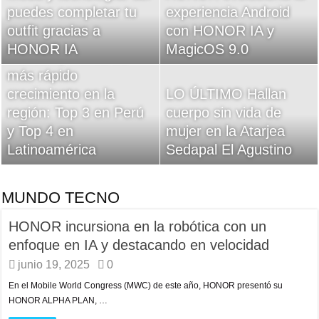
puedes completar tu
en deplorables
experiencia Android
municipios distritales
outfit gracias a
condiciones en San
con HONOR IA y
remolcar vehículos por
HONOR IA
Juan de Lurigancho
MagicOS 9.0
mal estacionamiento
HONOR, marca de
más rápido
Estudiante peruana
crecimiento en la
Recursos humanos:
LO ÚLTIMO Hallan
presente en laCumbre
región: Top 3 en Perú
cinco beneficios del
cuerpo sin vida de
Mundial Sostenibilidad
y Top 4 en
entretenimiento para
mujer en la Atarjea
(ISLMS 2025) en
Latinoamérica
atraer y retener talento
Sedapal El Agustino
Hungría
MUNDO TECNO
HONOR incursiona en la robótica con un
enfoque en IA y destacando en velocidad
junio 19, 2025
0
En el Mobile World Congress (MWC) de este año, HONOR presentó su
HONOR ALPHA PLAN, …