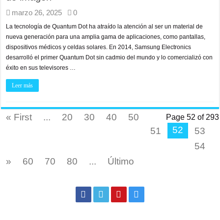
marzo 26, 2025
0
La tecnología de Quantum Dot ha atraído la atención al ser un material de
nueva generación para una amplia gama de aplicaciones, como pantallas,
dispositivos médicos y celdas solares. En 2014, Samsung Electronics
desarrolló el primer Quantum Dot sin cadmio del mundo y lo comercializó con
éxito en sus televisores …
Leer más
« First
...
20
30
40
50
Page 52 of 293
52
51
53
54
»
60
70
80
...
Último