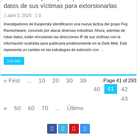
datos de sus víctimas para extorsionarlas
abril 3, 2025
0
Investigadores de Kaspersky identificaron una nueva táctica del grupo Fog
Ransomware, conocido por atacar diversas industrias. Ahora, además de
robar datos, están vinculando las direcciones IP de sus víctimas con la
información sustraída para publicarla posteriormente en la Dark Web. Esto
representa un cambio en las estrategias de extorsión con …
Leer más
« First
...
10
20
30
39
Page 41 of 293
41
40
42
43
»
50
60
70
...
Último