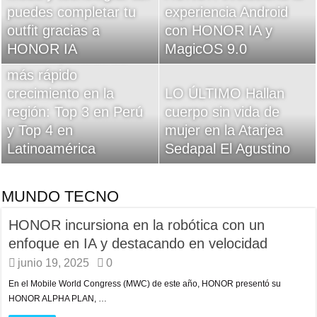
puedes completar tu
en deplorables
experiencia Android
municipios distritales
outfit gracias a
condiciones en San
con HONOR IA y
remolcar vehículos por
HONOR IA
Juan de Lurigancho
MagicOS 9.0
mal estacionamiento
HONOR, marca de
más rápido
Estudiante peruana
crecimiento en la
Recursos humanos:
LO ÚLTIMO Hallan
presente en laCumbre
región: Top 3 en Perú
cinco beneficios del
cuerpo sin vida de
Mundial Sostenibilidad
y Top 4 en
entretenimiento para
mujer en la Atarjea
(ISLMS 2025) en
Latinoamérica
atraer y retener talento
Sedapal El Agustino
Hungría
MUNDO TECNO
HONOR incursiona en la robótica con un
enfoque en IA y destacando en velocidad
junio 19, 2025
0
En el Mobile World Congress (MWC) de este año, HONOR presentó su
HONOR ALPHA PLAN, …