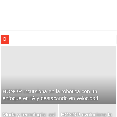
M
Cerdito se roba el show: vecino de Ate
HONOR incursiona en la robótica con un
sorprende a López Aliaga con peculiar obsequio
enfoque en IA y destacando en velocidad
viral
Moda y tecnología: así
Rescatan a 9 perritos
HONOR evoluciona la
TC prohíbe a