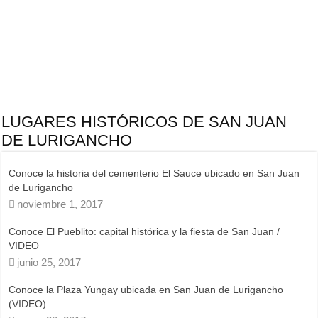
LUGARES HISTÓRICOS DE SAN JUAN
DE LURIGANCHO
 Juan
Conoce El Pueblito, plaza de Armas y capital histórica de San 
de Lurigancho (VIDEO)
noviembre 2, 2019
/
Siete lugares y monumentos históricos para conocer en San J
de Lurigancho
enero 13, 2018
ho
Exposición fotográfica: Legado El Sauce en San Juan de
Lurigancho