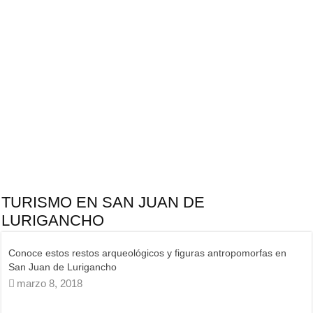
TURISMO EN SAN JUAN DE
LURIGANCHO
Visita el puente colgante de Lomas El Mirador San Juan de
s en
Lurigancho / VIDEO
mayo 10, 2023
Conoce el cerro Cantería, el colchón de nubes de San Juan de