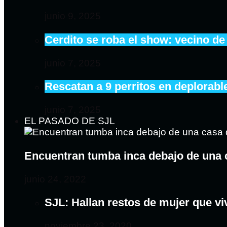
junio 9, 2025
Cerdito se roba el show: vecino de
junio 7, 2025
Rescatan a 9 perritos en deplorab
junio 7, 2025
EL PASADO DE SJL
Encuentran tumba inca debajo de una 
junio 24, 2022
SJL: Hallan restos de mujer que v
noviembre 23, 2020