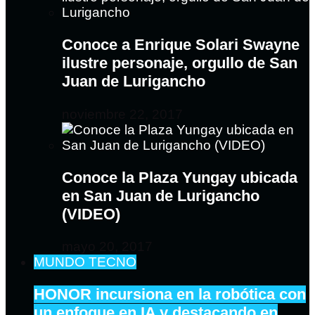
Conoce a Enrique Solari Swayne
ilustre personaje, orgullo de San
Juan de Lurigancho
noviembre 22, 2017
Conoce la Plaza Yungay ubicada
en San Juan de Lurigancho
(VIDEO)
mayo 20, 2017
MUNDO TECNO
HONOR incursiona en la robótica con
un enfoque en IA y destacando en