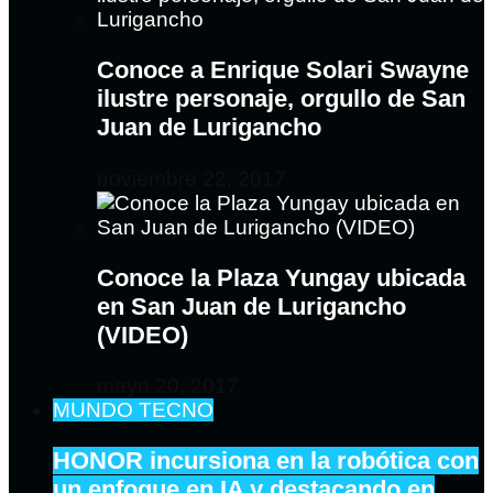
Conoce a Enrique Solari Swayne
ilustre personaje, orgullo de San
Juan de Lurigancho
noviembre 22, 2017
Conoce la Plaza Yungay ubicada
en San Juan de Lurigancho
(VIDEO)
mayo 20, 2017
MUNDO TECNO
HONOR incursiona en la robótica con
un enfoque en IA y destacando en