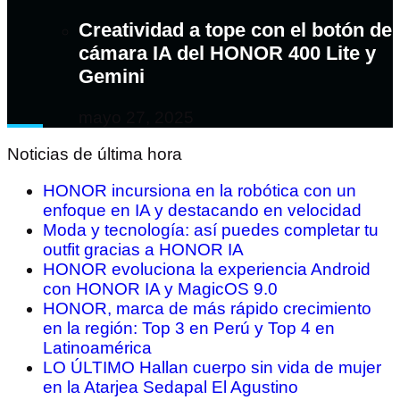
Creatividad a tope con el botón de
cámara IA del HONOR 400 Lite y
Gemini
mayo 27, 2025
Noticias de última hora
HONOR incursiona en la robótica con un
enfoque en IA y destacando en velocidad
Moda y tecnología: así puedes completar tu
outfit gracias a HONOR IA
HONOR evoluciona la experiencia Android
con HONOR IA y MagicOS 9.0
HONOR, marca de más rápido crecimiento
en la región: Top 3 en Perú y Top 4 en
Latinoamérica
LO ÚLTIMO Hallan cuerpo sin vida de mujer
en la Atarjea Sedapal El Agustino