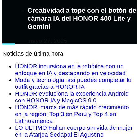
Creatividad a tope con el botón de
cámara IA del HONOR 400 Lite y
Gemini
mayo 27, 2025
Noticias de última hora
HONOR incursiona en la robótica con un
enfoque en IA y destacando en velocidad
Moda y tecnología: así puedes completar tu
outfit gracias a HONOR IA
HONOR evoluciona la experiencia Android
con HONOR IA y MagicOS 9.0
HONOR, marca de más rápido crecimiento
en la región: Top 3 en Perú y Top 4 en
Latinoamérica
LO ÚLTIMO Hallan cuerpo sin vida de mujer
en la Atarjea Sedapal El Agustino