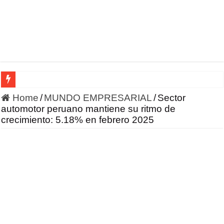
HONOR incursiona en la robótica con un enfoque en IA 
Home
/
MUNDO EMPRESARIAL
/
Sector
automotor peruano mantiene su ritmo de
crecimiento: 5.18% en febrero 2025