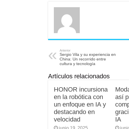
Anterior
Sergio Vila y su experiencia en
China: Un recorrido entre
cultura y tecnología
Artículos relacionados
HONOR incursiona
Moda
en la robótica con
así 
un enfoque en IA y
compl
destacando en
grac
velocidad
IA
junio 19, 2025
juni