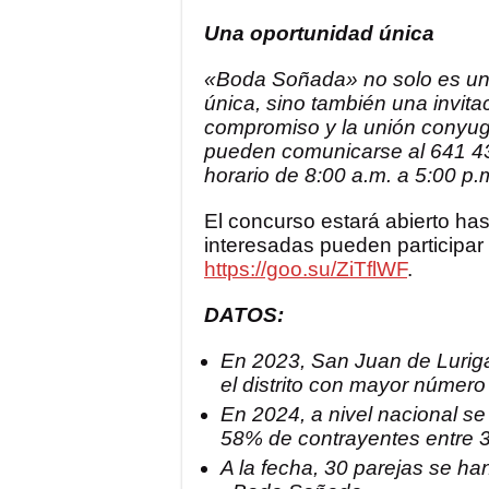
Una oportunidad única
«Boda Soñada» no solo es una
única, sino también una invitac
compromiso y la unión conyuga
pueden comunicarse al 641 43
horario de 8:00 a.m. a 5:00 p.
El concurso estará abierto hast
interesadas pueden participar 
https://goo.su/ZiTflWF
.
DATOS:
En 2023, San Juan de Luriga
el distrito con mayor númer
En 2024, a nivel nacional se
58% de contrayentes entre 3
A la fecha, 30 parejas se han