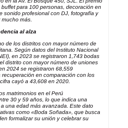
o en la Av. El Bosque 450, SJL. El premio
r, buffet para 100 personas, decoración en
de sonido profesional con DJ, fotografía y
 y mucho más.
dencia al alza
o de los distritos con mayor número de
tana. Según datos del Instituto Nacional
INEI), en 2023 se registraron 1,743 bodas
 el distrito con mayor número de uniones
, en 2024 se registraron 68,559
na recuperación en comparación con los
cifra cayó a 43,608 en 2020.
os matrimonios en el Perú
tre 30 y 59 años, lo que indica una
e a una edad más avanzada. Este dato
iciativas como «Boda Soñada», que busca
en formalizar su unión y celebrar su