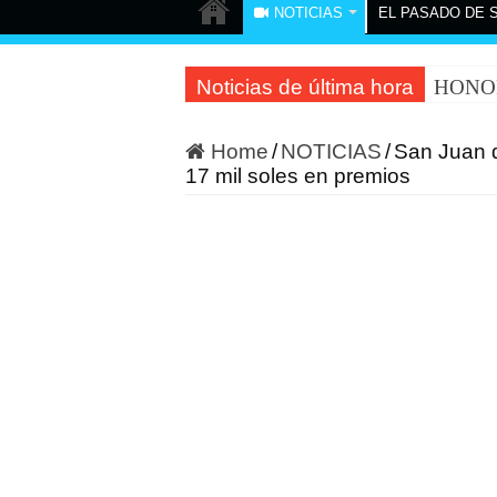
NOTICIAS
EL PASADO DE 
Noticias de última hora
HONOR 
Home
/
NOTICIAS
/
San Juan 
17 mil soles en premios