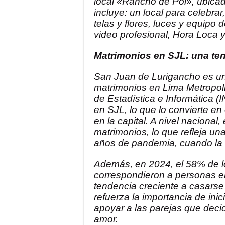
local «Rancho de Pol», ubicad
incluye: un local para celebra
telas y flores, luces y equipo 
video profesional, Hora Loca
Matrimonios en SJL: una ten
San Juan de Lurigancho es un
matrimonios en Lima Metropoli
de Estadística e Informática (
en SJL, lo que lo convierte en
en la capital. A nivel nacional
matrimonios, lo que refleja u
años de pandemia, cuando la 
Además, en 2024, el 58% de l
correspondieron a personas en
tendencia creciente a casars
refuerza la importancia de in
apoyar a las parejas que decid
amor.