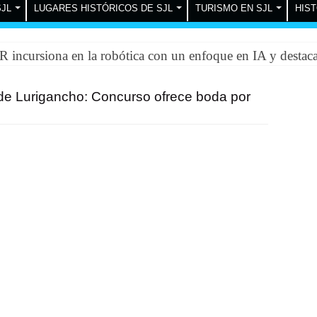
SJL
LUGARES HISTÓRICOS DE SJL
TURISMO EN SJL
HIST
incursiona en la robótica con un enfoque en IA y destac
de Lurigancho: Concurso ofrece boda por