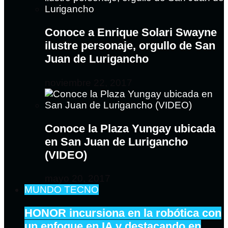
Conoce a Enrique Solari Swayne
ilustre personaje, orgullo de San
Juan de Lurigancho
noviembre 22, 2017
Conoce la Plaza Yungay ubicada
en San Juan de Lurigancho
(VIDEO)
mayo 20, 2017
MUNDO TECNO
HONOR incursiona en la robótica con
un enfoque en IA y destacando en