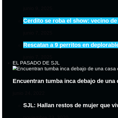
junio 9, 2025
Cerdito se roba el show: vecino de
junio 7, 2025
Rescatan a 9 perritos en deplorab
junio 7, 2025
EL PASADO DE SJL
Encuentran tumba inca debajo de una 
junio 24, 2022
SJL: Hallan restos de mujer que v
noviembre 23, 2020