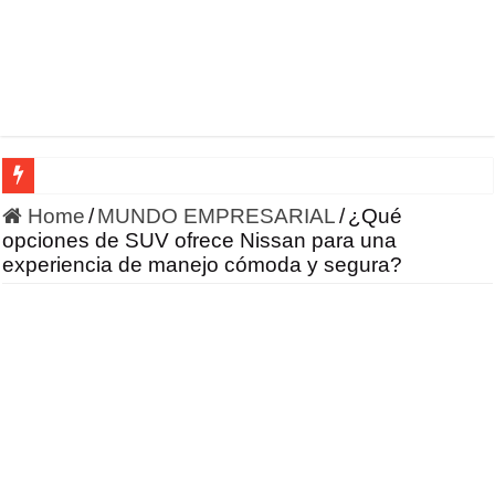
HONOR incursiona en la robótica con un enfoque en IA 
Home
/
MUNDO EMPRESARIAL
/
¿Qué
opciones de SUV ofrece Nissan para una
experiencia de manejo cómoda y segura?