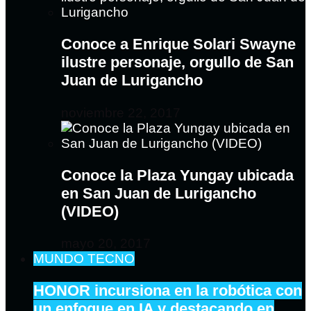
Conoce a Enrique Solari Swayne
ilustre personaje, orgullo de San
Juan de Lurigancho
noviembre 22, 2017
Conoce la Plaza Yungay ubicada
en San Juan de Lurigancho
(VIDEO)
mayo 20, 2017
MUNDO TECNO
HONOR incursiona en la robótica con
un enfoque en IA y destacando en