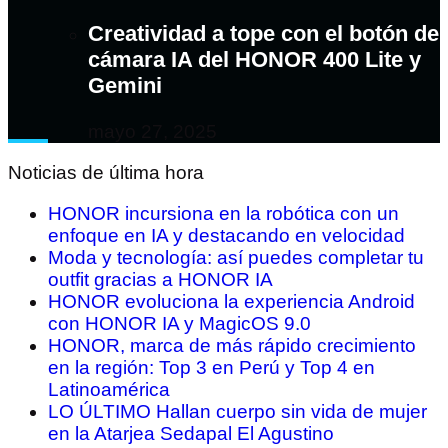
Creatividad a tope con el botón de
cámara IA del HONOR 400 Lite y
Gemini
mayo 27, 2025
Noticias de última hora
HONOR incursiona en la robótica con un
enfoque en IA y destacando en velocidad
Moda y tecnología: así puedes completar tu
outfit gracias a HONOR IA
HONOR evoluciona la experiencia Android
con HONOR IA y MagicOS 9.0
HONOR, marca de más rápido crecimiento
en la región: Top 3 en Perú y Top 4 en
Latinoamérica
LO ÚLTIMO Hallan cuerpo sin vida de mujer
en la Atarjea Sedapal El Agustino