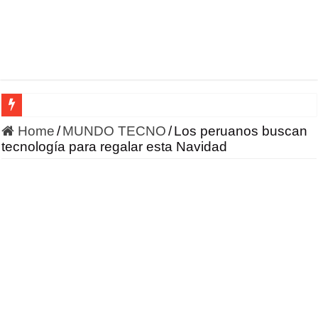
HONOR incursiona en la robótica con un enfoque en IA 
Home
/
MUNDO TECNO
/
Los peruanos buscan
tecnología para regalar esta Navidad