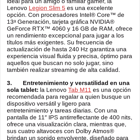
ideal para un amigo o familiar gamer, la
Lenovo
Legion Slim 5
es una excelente
opción. Con procesadores Intel® Core™ de
13ᵃ Generación, tarjeta gráfica NVIDIA®
GeForce RTX™ 4060 y 16 GB de RAM, ofrece
un rendimiento excepcional para jugar a los
títulos más exigentes. Su frecuencia de
actualización de hasta 240 Hz garantiza una
experiencia visual fluida y precisa, óptimo para
aquellos que buscan no solo jugar, sino
también realizar streaming de alta calidad.
3.
Entretenimiento y versatilidad en una
sola tablet:
la Lenovo
Tab M11
es una opción
recomendada para regalar a quien busque un
dispositivo versátil y ligero para
entretenimiento y tareas diarias. Con una
pantalla de 11″ IPS antirreflectante de 400 nits,
ofrece una visualización clara, mientras que,
sus cuatro altavoces con Dolby Atmos®
brindan un sonido envolvente, diseñado para