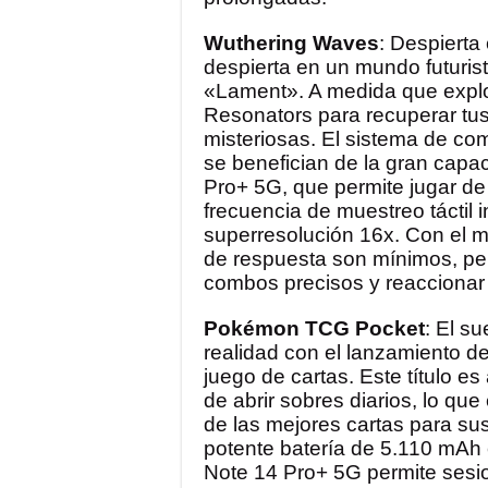
Wuthering Waves
: Despiert
despierta en un mundo futuris
«Lament». A medida que explo
Resonators para recuperar tus
misteriosas. El sistema de co
se benefician de la gran capa
Pro+ 5G, que permite jugar de 
frecuencia de muestreo táctil 
superresolución 16x. Con el m
de respuesta son mínimos, per
combos precisos y reaccionar 
Pokémon TCG Pocket
: El s
realidad con el lanzamiento de 
juego de cartas. Este título e
de abrir sobres diarios, lo q
de las mejores cartas para su
potente batería de 5.110 mAh
Note 14 Pro+ 5G permite sesi