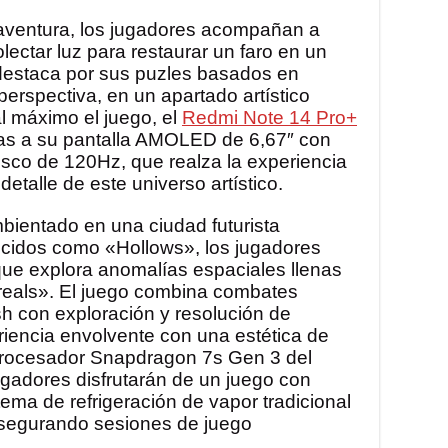
 aventura, los jugadores acompañan a
ectar luz para restaurar un faro en un
destaca por sus puzles basados en
perspectiva, en un apartado artístico
al máximo el juego, el
Redmi Note 14 Pro+
cias a su pantalla AMOLED de 6,67″ con
esco de 120Hz, que realza la experiencia
detalle de este universo artístico.
ientado en una ciudad futurista
cidos como «Hollows», los jugadores
que explora anomalías espaciales llenas
eals». El juego combina combates
sh con exploración y resolución de
riencia envolvente con una estética de
 procesador Snapdragon 7s Gen 3 del
gadores disfrutarán de un juego con
ema de refrigeración de vapor tradicional
asegurando sesiones de juego