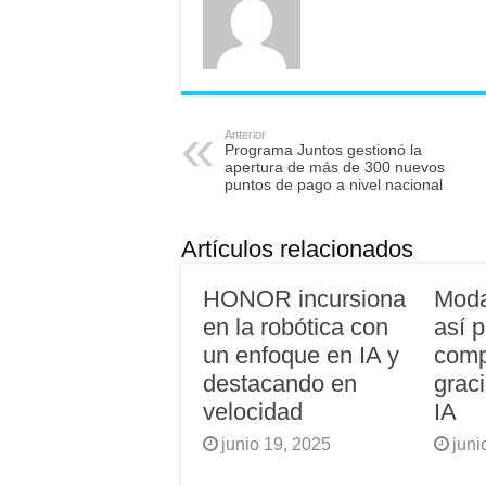
Anterior
Programa Juntos gestionó la
apertura de más de 300 nuevos
puntos de pago a nivel nacional
Artículos relacionados
HONOR incursiona
Moda
en la robótica con
así 
un enfoque en IA y
compl
destacando en
grac
velocidad
IA
junio 19, 2025
juni