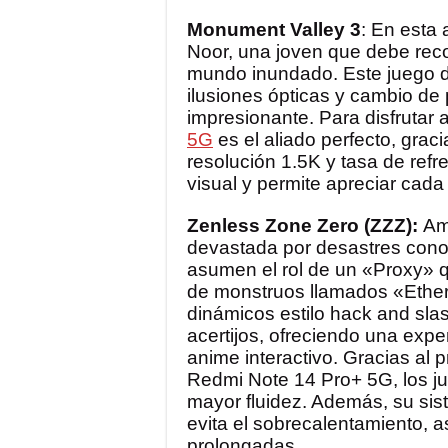
Monument Valley 3
: En esta
Noor, una joven que debe recol
mundo inundado. Este juego 
ilusiones ópticas y cambio de 
impresionante. Para disfrutar 
5G
es el aliado perfecto, gra
resolución 1.5K y tasa de refr
visual y permite apreciar cada 
Zenless Zone Zero (ZZZ):
Amb
devastada por desastres cono
asumen el rol de un «Proxy» 
de monstruos llamados «Ether
dinámicos estilo hack and sla
acertijos, ofreciendo una expe
anime interactivo. Gracias al
Redmi Note 14 Pro+ 5G, los ju
mayor fluidez. Además, su sist
evita el sobrecalentamiento, 
prolongadas.