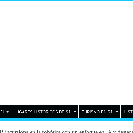
SJL
LUGARES HISTÓRICOS DE SJL
TURISMO EN SJL
HIST
incursiona en la robótica con un enfoque en IA y destac