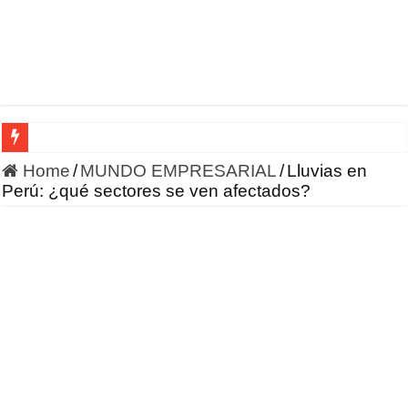
HONOR incursiona en la robótica con un enfoque en IA 
Home
/
MUNDO EMPRESARIAL
/
Lluvias en
Perú: ¿qué sectores se ven afectados?