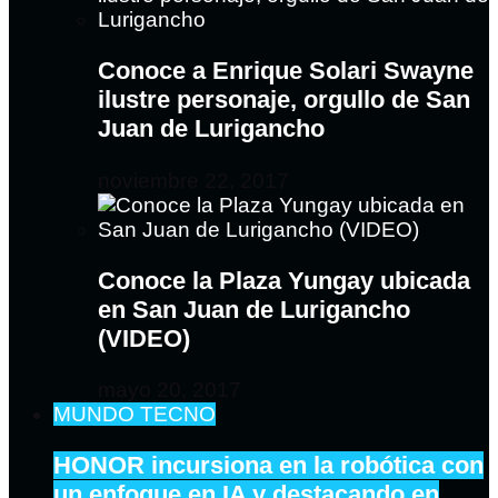
Conoce a Enrique Solari Swayne
ilustre personaje, orgullo de San
Juan de Lurigancho
noviembre 22, 2017
Conoce la Plaza Yungay ubicada
en San Juan de Lurigancho
(VIDEO)
mayo 20, 2017
MUNDO TECNO
HONOR incursiona en la robótica con
un enfoque en IA y destacando en