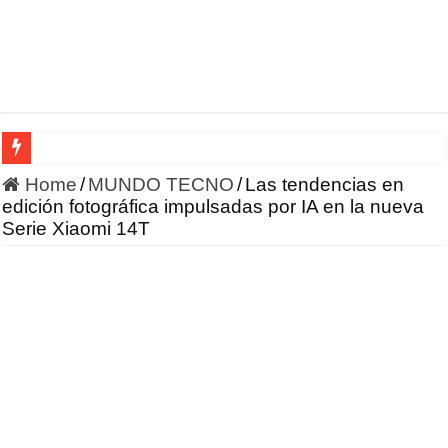
HONOR incursiona en la robótica con un enfoque en IA 
Home
/
MUNDO TECNO
/
Las tendencias en
edición fotográfica impulsadas por IA en la nueva
Serie Xiaomi 14T