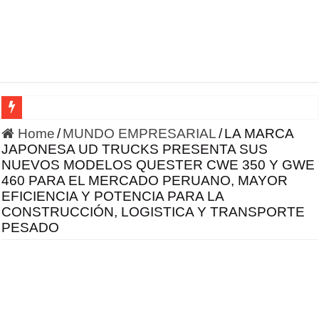
HONOR incursiona en la robótica con un enfoque en IA 
Home
/
MUNDO EMPRESARIAL
/
LA MARCA
JAPONESA UD TRUCKS PRESENTA SUS
NUEVOS MODELOS QUESTER CWE 350 Y GWE
460 PARA EL MERCADO PERUANO, MAYOR
EFICIENCIA Y POTENCIA PARA LA
CONSTRUCCIÓN, LOGISTICA Y TRANSPORTE
PESADO