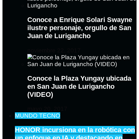
Conoce a Enrique Solari Swayne
ilustre personaje, orgullo de San
Juan de Lurigancho
noviembre 22, 2017
Conoce la Plaza Yungay ubicada
en San Juan de Lurigancho
(VIDEO)
mayo 20, 2017
MUNDO TECNO
HONOR incursiona en la robótica con
un enfoque en IA y destacando en