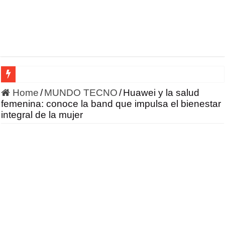
HONOR incursiona en la robótica con un enfoque en IA 
Home
/
MUNDO TECNO
/
Huawei y la salud
femenina: conoce la band que impulsa el bienestar
integral de la mujer