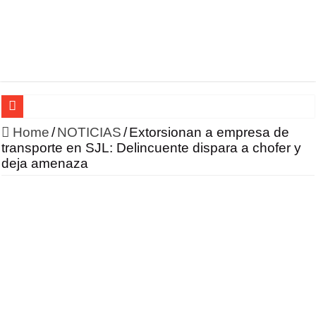
HONOR incursiona en la robótica con un enfoque en IA 
Home
/
NOTICIAS
/
Extorsionan a empresa de
transporte en SJL: Delincuente dispara a chofer y
deja amenaza