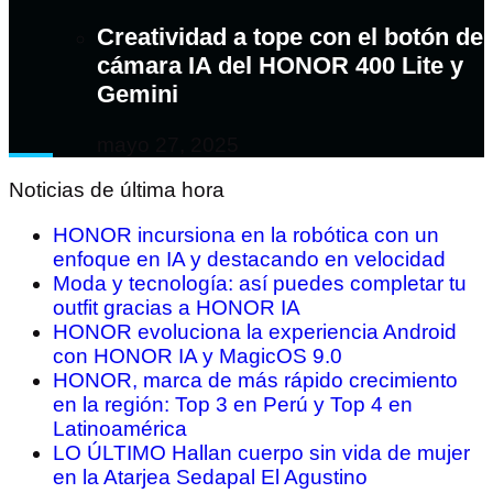
Creatividad a tope con el botón de
cámara IA del HONOR 400 Lite y
Gemini
mayo 27, 2025
Noticias de última hora
HONOR incursiona en la robótica con un
enfoque en IA y destacando en velocidad
Moda y tecnología: así puedes completar tu
outfit gracias a HONOR IA
HONOR evoluciona la experiencia Android
con HONOR IA y MagicOS 9.0
HONOR, marca de más rápido crecimiento
en la región: Top 3 en Perú y Top 4 en
Latinoamérica
LO ÚLTIMO Hallan cuerpo sin vida de mujer
en la Atarjea Sedapal El Agustino