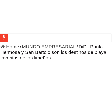
HONOR incursiona en la robótica con un enfoque en IA 
Home
/
MUNDO EMPRESARIAL
/
DiDi: Punta
Hermosa y San Bartolo son los destinos de playa
favoritos de los limeños