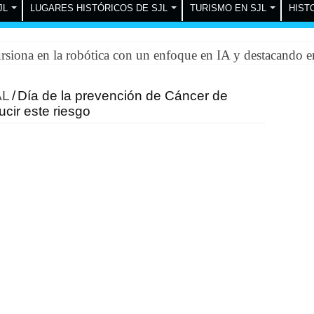
JL
LUGARES HISTÓRICOS DE SJL
TURISMO EN SJL
HIST
iona en la robótica con un enfoque en IA y destacando e
AL
/
Día de la prevención de Cáncer de
cir este riesgo