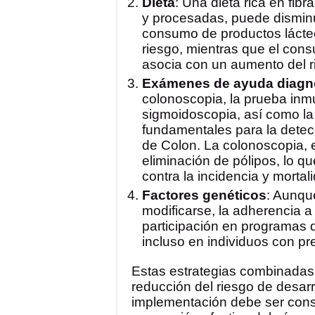
Dieta
: Una dieta rica en fibr
y procesadas, puede disminui
consumo de productos lácte
riesgo, mientras que el con
asocia con un aumento del r
Exámenes de ayuda diagn
colonoscopia, la prueba inmu
sigmoidoscopia, así como la
fundamentales para la detec
de Colon. La colonoscopia, e
eliminación de pólipos, lo q
contra la incidencia y morta
Factores genéticos
: Aunqu
modificarse, la adherencia a 
participación en programas d
incluso en individuos con pr
Estas estrategias combinadas 
reducción del riesgo de desarr
implementación debe ser consid