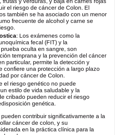
a, frutas y verduras, y baja en carnes rojas
r el riesgo de cáncer de Colon. El
os también se ha asociado con un menor
sumo frecuente de alcohol y carne se
iesgo.
ostica
: Los exámenes como la
noquímica fecal (FIT) y la
 prueba oculta en sangre, son
ción temprana y la prevención del cáncer
n particular, permite la detección y
ue confiere una protección a largo plazo
lidad por cáncer de Colon.
e el riesgo genético no puede
un estilo de vida saludable y la
e cribado pueden reducir el riesgo
edisposición genética.
pueden contribuir significativamente a la
ollar cáncer de colon, y su
erada en la práctica clínica para la