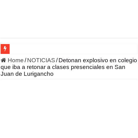
HONOR incursiona en la robótica con un enfoque en IA 
Home
/
NOTICIAS
/
Detonan explosivo en colegio
que iba a retonar a clases presenciales en San
Juan de Lurigancho