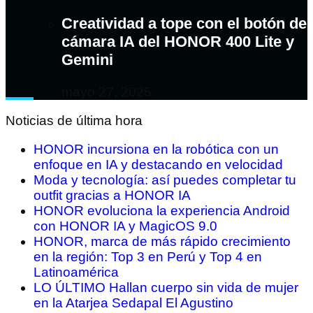
Creatividad a tope con el botón de
cámara IA del HONOR 400 Lite y
Gemini
mayo 27, 2025
Noticias de última hora
HONOR incursiona en la robótica con un
enfoque en IA y destacando en velocidad
Moda y tecnología: así puedes completar tu
outfit gracias a HONOR IA
HONOR evoluciona la experiencia Android
con HONOR IA y MagicOS 9.0
HONOR, marca de más rápido crecimiento
en la región: Top 3 en Perú y Top 4 en
Latinoamérica
LO ÚLTIMO Hallan cuerpo sin vida de mujer
en la Atarjea Sedapal El Agustino