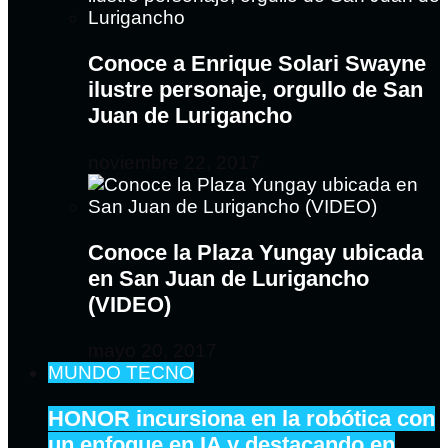
Conoce a Enrique Solari Swayne
ilustre personaje, orgullo de San
Juan de Lurigancho
noviembre 22, 2017
Conoce la Plaza Yungay ubicada
en San Juan de Lurigancho
(VIDEO)
mayo 20, 2017
MUNDO TECNO
HONOR incursiona en la robótica con
un enfoque en IA y destacando en