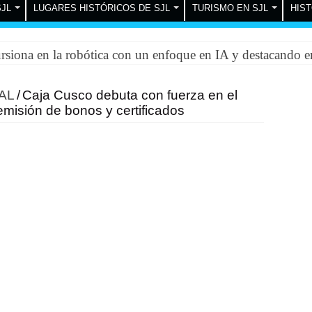
SJL
LUGARES HISTÓRICOS DE SJL
TURISMO EN SJL
HIST
iona en la robótica con un enfoque en IA y destacando e
AL
/
Caja Cusco debuta con fuerza en el
misión de bonos y certificados