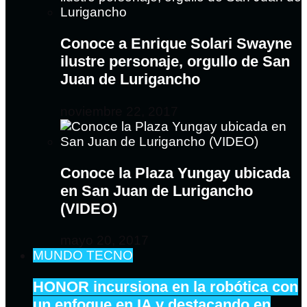
Conoce a Enrique Solari Swayne
ilustre personaje, orgullo de San
Juan de Lurigancho
noviembre 22, 2017
Conoce la Plaza Yungay ubicada
en San Juan de Lurigancho
(VIDEO)
mayo 20, 2017
MUNDO TECNO
HONOR incursiona en la robótica con
un enfoque en IA y destacando en