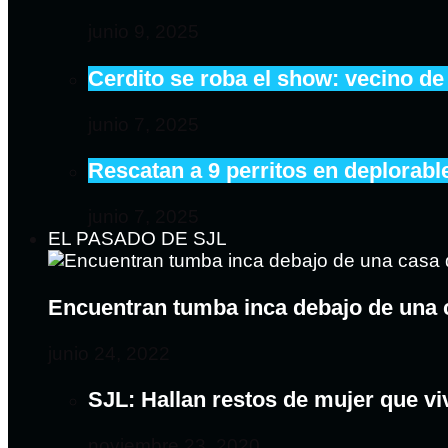
junio 9, 2025
Cerdito se roba el show: vecino de
junio 7, 2025
Rescatan a 9 perritos en deplorab
junio 7, 2025
EL PASADO DE SJL
Encuentran tumba inca debajo de una 
junio 24, 2022
SJL: Hallan restos de mujer que v
noviembre 23, 2020